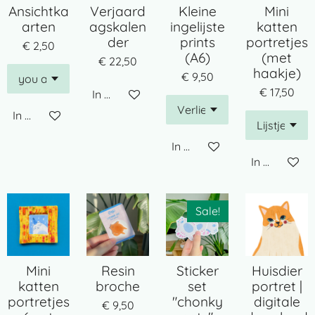
Ansichtka
Verjaard
Kleine
Mini
arten
agskalen
ingelijste
katten
der
prints
portretjes
€ 2,50
(A6)
(met
€ 22,50
haakje)
€ 9,50
€ 17,50
In winkelwagen
In winkelwagen
In winkelwagen
In winkelwa
Sale!
Mini
Resin
Sticker
Huisdier
katten
broche
set
portret |
portretjes
"chonky
digitale
€ 9,50